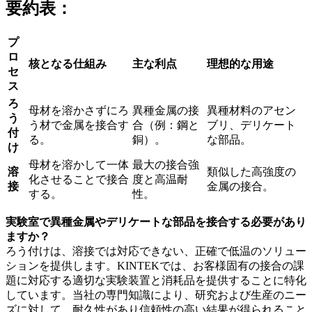
要約表：
プ
ロ
核となる仕組み
主な利点
理想的な用途
セ
ス
ろ
母材を溶かさずにろ
異種金属の接
異種材料のアセン
う
う材で金属を接合す
合（例：鋼と
ブリ、デリケート
付
る。
銅）。
な部品。
け
母材を溶かして一体
最大の接合強
溶
類似した高強度の
化させることで接合
度と高温耐
接
金属の接合。
する。
性。
実験室で異種金属やデリケートな部品を接合する必要があり
ますか？
ろう付けは、溶接では対応できない、正確で低温のソリュー
ションを提供します。KINTEKでは、お客様固有の接合の課
題に対応する適切な実験装置と消耗品を提供することに特化
しています。当社の専門知識により、研究および生産のニー
ズに対して、耐久性があり信頼性の高い結果が得られること