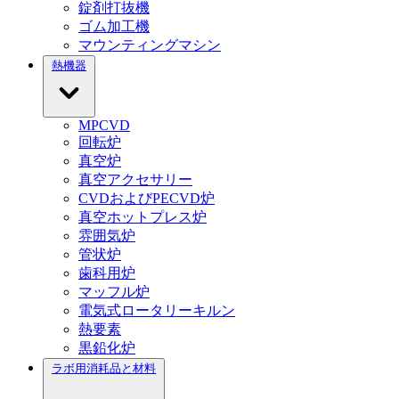
錠剤打抜機
ゴム加工機
マウンティングマシン
熱機器
MPCVD
回転炉
真空炉
真空アクセサリー
CVDおよびPECVD炉
真空ホットプレス炉
雰囲気炉
管状炉
歯科用炉
マッフル炉
電気式ロータリーキルン
熱要素
黒鉛化炉
ラボ用消耗品と材料