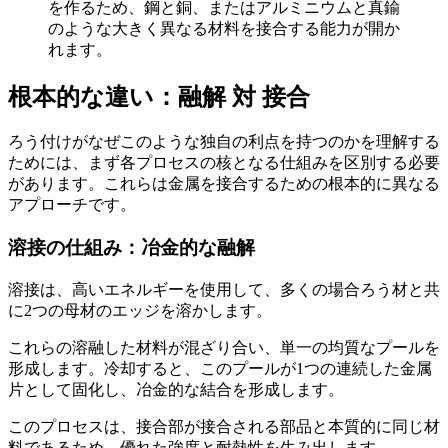
を作るため、鋼と銅、またはアルミニウムと真鍮
のような大きく異なる材料を接合する能力が開か
れます。
根本的な違い：融解 対 接合
ろう付けがなぜこのような独自の利点を持つのかを理解する
ためには、まず各プロセスの核となる仕組みを区別する必要
があります。これらは金属を接合するための根本的に異なる
アプローチです。
溶接の仕組み：冶金的な融解
溶接は、高いエネルギーを使用して、多くの場合ろう材と共​​
に2つの母材のエッジを溶かします。
これらの溶融した材料が混ざり合い、単一の均質なプールを
形成します。冷却すると、このプールが1つの連続した金属
片として固化し、冶金的な結合を形成します。
このプロセスは、接合部が接合される部品と本質的に同じ材
料であるため、優れた強度と耐熱性を生み出します。