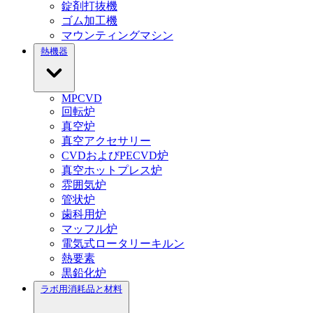
錠剤打抜機
ゴム加工機
マウンティングマシン
熱機器
MPCVD
回転炉
真空炉
真空アクセサリー
CVDおよびPECVD炉
真空ホットプレス炉
雰囲気炉
管状炉
歯科用炉
マッフル炉
電気式ロータリーキルン
熱要素
黒鉛化炉
ラボ用消耗品と材料