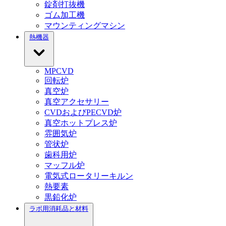
錠剤打抜機
ゴム加工機
マウンティングマシン
熱機器
MPCVD
回転炉
真空炉
真空アクセサリー
CVDおよびPECVD炉
真空ホットプレス炉
雰囲気炉
管状炉
歯科用炉
マッフル炉
電気式ロータリーキルン
熱要素
黒鉛化炉
ラボ用消耗品と材料