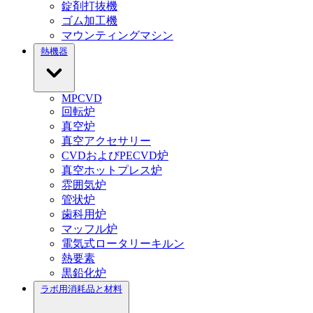
錠剤打抜機
ゴム加工機
マウンティングマシン
熱機器
MPCVD
回転炉
真空炉
真空アクセサリー
CVDおよびPECVD炉
真空ホットプレス炉
雰囲気炉
管状炉
歯科用炉
マッフル炉
電気式ロータリーキルン
熱要素
黒鉛化炉
ラボ用消耗品と材料