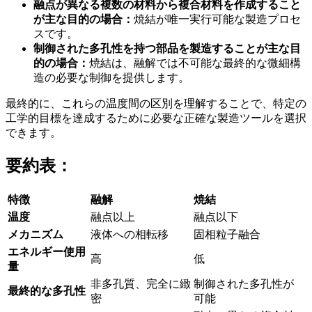
融点が異なる複数の材料から複合材料を作成すること
が主な目的の場合：
焼結が唯一実行可能な製造プロセ
スです。
制御された多孔性を持つ部品を製造することが主な目
的の場合：
焼結は、融解では不可能な最終的な微細構
造の必要な制御を提供します。
最終的に、これらの温度間の区別を理解することで、特定の
工学的目標を達成するために必要な正確な製造ツールを選択
できます。
要約表：
特徴
融解
焼結
温度
融点以上
融点以下
メカニズム
液体への相転移
固相粒子融合
エネルギー使用
高
低
量
非多孔質、完全に緻
制御された多孔性が
最終的な多孔性
密
可能