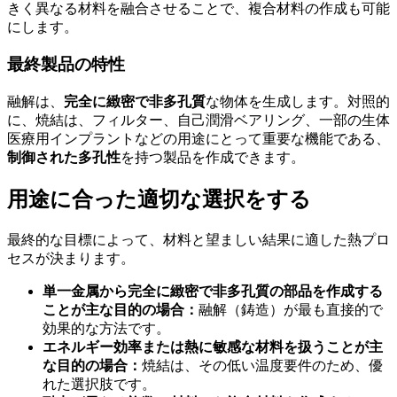
きく異なる材料を融合させることで、複合材料の作成も可能
にします。
最終製品の特性
融解は、
完全に緻密で非多孔質
な物体を生成します。対照的
に、焼結は、フィルター、自己潤滑ベアリング、一部の生体
医療用インプラントなどの用途にとって重要な機能である、
制御された多孔性
を持つ製品を作成できます。
用途に合った適切な選択をする
最終的な目標によって、材料と望ましい結果に適した熱プロ
セスが決まります。
単一金属から完全に緻密で非多孔質の部品を作成する
ことが主な目的の場合：
融解（鋳造）が最も直接的で
効果的な方法です。
エネルギー効率または熱に敏感な材料を扱うことが主
な目的の場合：
焼結は、その低い温度要件のため、優
れた選択肢です。