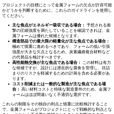
プロジェクトの目標にとって金属フォームの欠点が許容可能
かどうかを判断するために、これらのガイドラインを使用し
てください。
主な焦点がエネルギー吸収である場合：
予想される衝
撃の圧縮強度を満たしていることを確認できれば、金
属フォームは優れた候補となります。
構造部品での最大限の軽量化が主な焦点である場合：
極めて慎重に進めるべきであり、フォームの低い引張
強度が大きな欠点となるため、炭素繊維複合材料など
の代替品を検討すべきです。
高性能熱交換が主な焦点である場合：
この材料は有力
な候補ですが、設計には潜在的な腐食を管理し、目詰
まりのリスクを軽減するための計画を含める必要があ
ります。
コスト削減または一般的な製造が主な焦点である場
合：
高い材料コストと特殊な製造要件のため、金属フ
ォームはほぼ間違いなく不適切な選択です。
これらの制限をその独自の利点と慎重に比較検討すること
で、金属フォームがプロジェクトにとって戦略的な利点とな