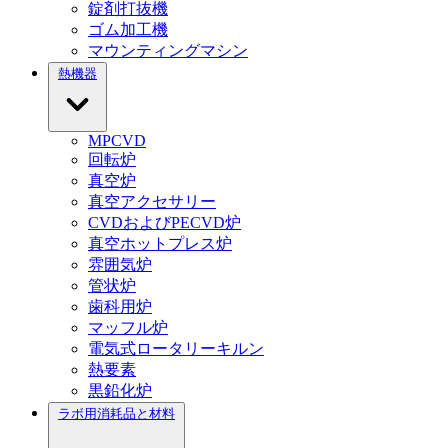
錠剤打抜機
ゴム加工機
マウンティングマシン
熱機器
MPCVD
回転炉
真空炉
真空アクセサリー
CVDおよびPECVD炉
真空ホットプレス炉
雰囲気炉
管状炉
歯科用炉
マッフル炉
電気式ロータリーキルン
熱要素
黒鉛化炉
ラボ用消耗品と材料