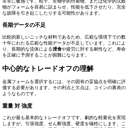
非常に敏感です。粒子、生物学的付着物、または化学的沈殿
物がフォームを容易に詰まらせ、性能を低下させたり、完全
な故障を引き起こしたりする可能性があります。
長期データの不足
比較的新しいニッチな材料であるため、広範な環境下での数
十年にわたる広範な性能データが不足しています。これによ
り、長期的な流体による
浸食
や疲労に対する耐性など、寿命
を正確に予測することが困難になります。
中心的なトレードオフの理解
金属フォームを選択するには、その固有の妥協点を明確に評
価する必要があります。その利点と欠点は、コインの裏表の
ようなものです。
重量 対 強度
これが最も基本的なトレードオフです。劇的な軽量化を実現
しますが、引張強度、せん断強度、硬度を犠牲にします。こ