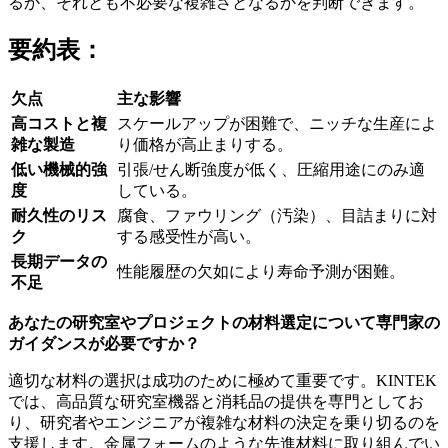
るか、それとも不必要な複雑さとなるかを判断できます。
要約表：
欠点
主な影響
高コストと複
スケールアップが困難で、ニッチな生産によ
雑な製造
り価格が高止まりする。
低い機械的強
引張/せん断強度が低く、圧縮用途にのみ適
度
している。
耐久性のリス
腐食、ファウリング（汚染）、目詰まりに対
ク
する感受性が高い。
長期データの
性能履歴の欠如により寿命予測が困難。
不足
あなたの研究室やプロジェクトの材料選定について専門家の
ガイダンスが必要ですか？
適切な材料の選択は成功のために極めて重要です。KINTEK
では、高品質な研究室機器と消耗品の提供を専門としてお
り、研究者やエンジニアが複雑な材料の決定を乗り切るのを
支援します。金属フォームのような先進材料に取り組んでい