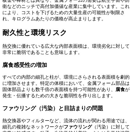
板金や棒材とは異なり、金属フォームの需要は航空宇宙や防
衛などのニッチで高付加価値な産業に集中しています。これ
により、コストを下げるための大量生産の可能性が制限さ
れ、キログラムあたりの価格が高止まりします。
耐久性と環境リスク
熱交換に優れている広大な内部表面積は、環境劣化に対して
非常に脆弱であることも意味します。
腐食感受性の増加
すべての内部の細孔と柱が、環境にさらされる表面積を劇的
に増加させます。特定の体積において、金属フォーム部品は
固体部品よりも数千倍の表面積を持つ可能性があり、
腐食
が
発生・伝播するための大きな脆弱性を作り出します。
ファウリング（汚染）と目詰まりの問題
熱交換器やフィルターなど、流体の流れが関わる用途では、
細孔の複雑なネットワークが
ファウリング
（汚染）に対して