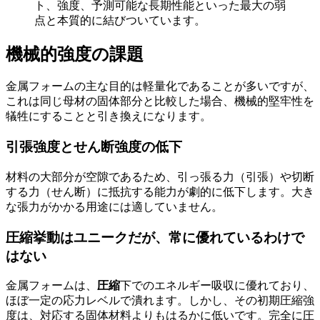
ト、強度、予測可能な長期性能といった最大の弱
点と本質的に結びついています。
機械的強度の課題
金属フォームの主な目的は軽量化であることが多いですが、
これは同じ母材の固体部分と比較した場合、機械的堅牢性を
犠牲にすることと引き換えになります。
引張強度とせん断強度の低下
材料の大部分が空隙であるため、引っ張る力（引張）や切断
する力（せん断）に抵抗する能力が劇的に低下します。大き
な張力がかかる用途には適していません。
圧縮挙動はユニークだが、常に優れているわけで
はない
金属フォームは、
圧縮
下でのエネルギー吸収に優れており、
ほぼ一定の応力レベルで潰れます。しかし、その初期圧縮強
度は、対応する固体材料よりもはるかに低いです。完全に圧