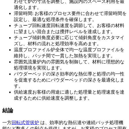
わせて炉の寸法を調整し、施設内のスペース利用を最
適化します。
滞留時間: お客様のプロセス要件に合わせて滞留時間を
設定し、最適な処理条件を確保します。
チューブ回転速度回転速度を調節して、お客様の材料
に望ましい混合または攪拌レベルを達成します。
チューブ傾斜角度必要に応じて傾斜角度をカスタマイ
ズし、材料の流れと処理効率を高めます。
温度プロファイル炉全体で均一な温度プロファイルを
維持し、バッチ間で一貫した加熱を実現します。
雰囲気流量炉内の雰囲気を制御して、材料に理想的な
処理環境を実現します。
パウダーベッドの深さ効率的な熱伝導と処理の均一性
を促進するためにパウダーベッドの深さを最適化しま
す。
供給速度お客様の用途に適した処理量と処理速度を達
成するために供給速度を調整します。
結論
一方
回転式管状炉
は、効率的な熱伝達や連続バッチ処理機
能など数多くの利点を提供しますが、お客様のプロセス固有