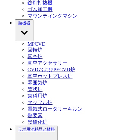
錠剤打抜機
ゴム加工機
マウンティングマシン
熱機器
MPCVD
回転炉
真空炉
真空アクセサリー
CVDおよびPECVD炉
真空ホットプレス炉
雰囲気炉
管状炉
歯科用炉
マッフル炉
電気式ロータリーキルン
熱要素
黒鉛化炉
ラボ用消耗品と材料