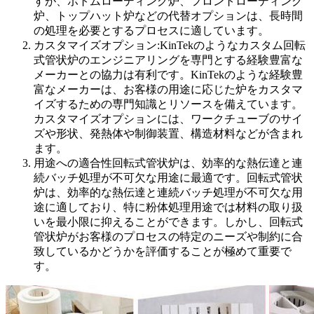
すが、ボトムローディング炉、フロントローディング
炉、トップハット炉などの代替オプションは、長時間
の処理を必要とするプロセスに適しています。
カスタマイズオプション:KinTekのようなカスタム回転
式管状炉のエンジニアリングを専門とする経験豊富な
メーカーとの協力は有利です。KinTekのような経験豊
富なメーカーは、お客様の用途に応じた炉をカスタマ
イズするための専門知識とリソースを備えています。
カスタマイズオプションには、ワークチューブのサイ
ズや形状、発熱体や制御装置、構造材料などが含まれ
ます。
用途への適合性回転式管状炉は、効率的な熱伝達と連
続バッチ処理が不可欠な用途に最適です。回転式管状
炉は、効率的な熱伝達と連続バッチ処理が不可欠な用
途に適しており、特に粉体処理用途では材料の取り扱
いを最小限に抑えることができます。しかし、回転式
管状炉がお客様のプロセスの特定のニーズや制約に合
致しているかどうかを評価することが極めて重要で
す。