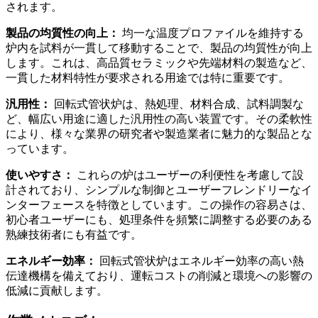
されます。
製品の均質性の向上：
均一な温度プロファイルを維持する
炉内を試料が一貫して移動することで、製品の均質性が向上
します。これは、高品質セラミックや先端材料の製造など、
一貫した材料特性が要求される用途では特に重要です。
汎用性：
回転式管状炉は、熱処理、材料合成、試料調製な
ど、幅広い用途に適した汎用性の高い装置です。その柔軟性
により、様々な業界の研究者や製造業者に魅力的な製品とな
っています。
使いやすさ：
これらの炉はユーザーの利便性を考慮して設
計されており、シンプルな制御とユーザーフレンドリーなイ
ンターフェースを特徴としています。この操作の容易さは、
初心者ユーザーにも、処理条件を頻繁に調整する必要のある
熟練技術者にも有益です。
エネルギー効率：
回転式管状炉はエネルギー効率の高い熱
伝達機構を備えており、運転コストの削減と環境への影響の
低減に貢献します。