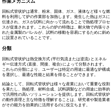
作業メカニズム
回転式管状炉は通常、粉末、固体、ガス、液体など様々な燃
料を利用して炉の作業部を加熱します。発生した熱はガスに
伝達され、ガスが試料に向かって流れることで熱処理プロセ
スが促進されます。これらの炉の特徴は、耐火物で内張りさ
れた金属製のバレルが、試料の移動を容易にするために斜め
に設置されていることです。
分類
回転式管状炉は熱交換方式 (平行気流または逆流) とエネル
ギー伝達方式 (直接、間接、複合) によって分類されます。
これらの分類により、ユーザーは特定の用途に最適な炉構成
を選択し、最適な性能と結果を得ることができます。
結論として、回転式管状炉は様々な産業において重要な役割
を果たし、熱処理、材料合成、試料調製などの用途に効率的
で汎用性の高いソリューションを提供します。回転式管状炉
の動作原理と主な特徴を理解することは、研究者や製造業者
がその能力を効果的に活用するのに役立ちます。