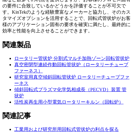
の要件に合致しているかどうかを評価することが不可欠で
す。KinTekのような経験豊富なメーカーと協力し、そのカス
タマイズオプションを活用することで、回転式管状炉がお客
様のアプリケーション固有の要求を確実に満たし、最終的に
効率と性能を向上させることができます。
関連製品
ロータリー管状炉 分割式マルチ加熱ゾーン回転管状炉
真空密閉型連続作動回転管状炉（ロータリーチューブ
ファーネス）
研究室用真空傾斜回転管状炉 ロータリーチューブファ
ーネス
傾斜回転式プラズマ化学気相成長（PECVD）装置 管
状炉
活性炭再生用小型電気ロータリーキルン（回転炉）
関連記事
工業用および研究所用回転式管状炉の利点を探る