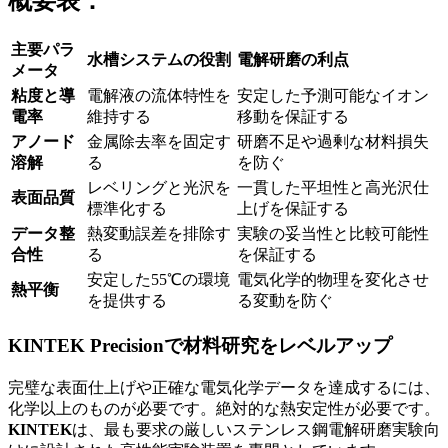
概要表：
主要パラ
水槽システムの役割
電解研磨の利点
メータ
粘度と導
電解液の流体特性を
安定した予測可能なイオン
電率
維持する
移動を保証する
アノード
金属除去率を固定す
研磨不足や過剰な材料損失
溶解
る
を防ぐ
レベリングと光沢を
一貫した平坦性と高光沢仕
表面品質
標準化する
上げを保証する
データ整
熱変動誤差を排除す
実験の妥当性と比較可能性
合性
る
を保証する
安定した55℃の環境
電気化学的物理を変化させ
熱平衡
を提供する
る変動を防ぐ
KINTEK Precisionで材料研究をレベルアップ
完璧な表面仕上げや正確な電気化学データを達成するには、
化学以上のものが必要です。絶対的な熱安定性が必要です。
KINTEK
は、最も要求の厳しいステンレス鋼電解研磨実験向