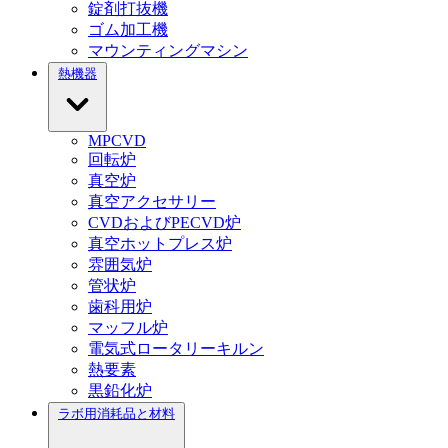
錠剤打抜機
ゴム加工機
マウンティングマシン
熱機器
MPCVD
回転炉
真空炉
真空アクセサリー
CVDおよびPECVD炉
真空ホットプレス炉
雰囲気炉
管状炉
歯科用炉
マッフル炉
電気式ロータリーキルン
熱要素
黒鉛化炉
ラボ用消耗品と材料