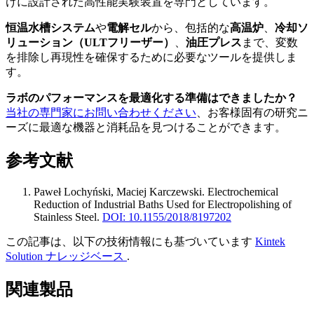
けに設計された高性能実験装置を専門としています。
恒温水槽システム
や
電解セル
から、包括的な
高温炉
、
冷却ソ
リューション（ULTフリーザー）
、
油圧プレス
まで、変数
を排除し再現性を確保するために必要なツールを提供しま
す。
ラボのパフォーマンスを最適化する準備はできましたか？
当社の専門家にお問い合わせください
、お客様固有の研究ニ
ーズに最適な機器と消耗品を見つけることができます。
参考文献
Paweł Lochyński, Maciej Karczewski
.
Electrochemical
Reduction of Industrial Baths Used for Electropolishing of
Stainless Steel
.
DOI: 10.1155/2018/8197202
この記事は、以下の技術情報にも基づいています
Kintek
Solution ナレッジベース
.
関連製品