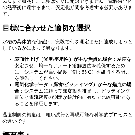
55℃まで加熱）。実験はすぐに開始できません。電解液全体
の熱平衡に達するまで、安定化期間を考慮する必要がありま
す。
目標に合わせた適切な選択
水槽の具体的な価値は、実験で何を測定または達成しようと
しているかによって異なります。
表面仕上げ（光沢/平坦性）が主な焦点の場合：
粘度を
安定させ、均一なアノード溶解速度を確保するため
に、システムが高い温度（例：55℃）を維持する能力
を優先してください。
電気化学データ（腐食/ピッティング）が主な焦点の場
合：
システムに頼って熱変動を排除し、ピッティング
電位と電流密度の測定が統計的に有効で比較可能であ
ることを保証します。
温度制御の精度は、粗い試行と再現可能な科学的プロセスと
の違いです。