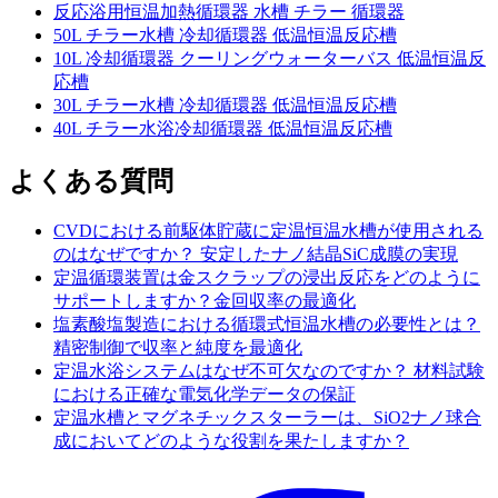
反応浴用恒温加熱循環器 水槽 チラー 循環器
50L チラー水槽 冷却循環器 低温恒温反応槽
10L 冷却循環器 クーリングウォーターバス 低温恒温反
応槽
30L チラー水槽 冷却循環器 低温恒温反応槽
40L チラー水浴冷却循環器 低温恒温反応槽
よくある質問
CVDにおける前駆体貯蔵に定温恒温水槽が使用される
のはなぜですか？ 安定したナノ結晶SiC成膜の実現
定温循環装置は金スクラップの浸出反応をどのように
サポートしますか？金回収率の最適化
塩素酸塩製造における循環式恒温水槽の必要性とは？
精密制御で収率と純度を最適化
定温水浴システムはなぜ不可欠なのですか？ 材料試験
における正確な電気化学データの保証
定温水槽とマグネチックスターラーは、SiO2ナノ球合
成においてどのような役割を果たしますか？