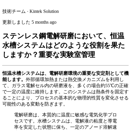
技術チーム · Kintek Solution
更新しました 5 months ago
ステンレス鋼電解研磨において、恒温
水槽システムはどのような役割を果た
しますか？重要な実験室管理
恒温水槽システムは、電解研磨環境の重要な安定剤として機
能します。
外部循環加熱または熱交換メカニズムを利用し
て、ガラス電解セル内の研磨液を、多くの場合約55℃の正確
で一定の温度に維持します。このシステムは熱条件を固定す
ることにより、プロセスの基本的な物理的性質を変化させる
可能性のある変動を防ぎます。
電解研磨は、本質的に温度に敏感な電気化学プロ
セスです。水槽システムは、電解液の粘度と導電
率を安定した状態に保ち、一定のアノード溶解速