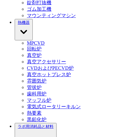
錠剤打抜機
ゴム加工機
マウンティングマシン
熱機器
MPCVD
回転炉
真空炉
真空アクセサリー
CVDおよびPECVD炉
真空ホットプレス炉
雰囲気炉
管状炉
歯科用炉
マッフル炉
電気式ロータリーキルン
熱要素
黒鉛化炉
ラボ用消耗品と材料