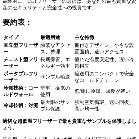
最終的に、ULTフリーザーの選択は、あなたの最も貴重な資
産のセキュリティと完全性への投資です。
要約表：
タイプ
最適用途
主な特徴
直立型フリーザ
頻繁なアクセ
棚付きデザイン、小さな設
ー
ス、整理
置面積、速いアクセス
チェスト型フリ
長期保管、エ
優れた温度安定性、遅い冷
ーザー
ネルギー効率
気損失
ポータブルフリ
輸送用のコンパクトで安全
サンプル輸送
ーザー
なコールドチェーン
冷却技術：コー
堅牢、従来の
壁/棚に冷媒、回復が遅い
ルドウォール
使用
最大限のサン
強制空気循環、速い回復、
冷却技術：対流
プル保護
高い均一性
適切な超低温フリーザーで最も貴重なサンプルを保護しまし
ょう。