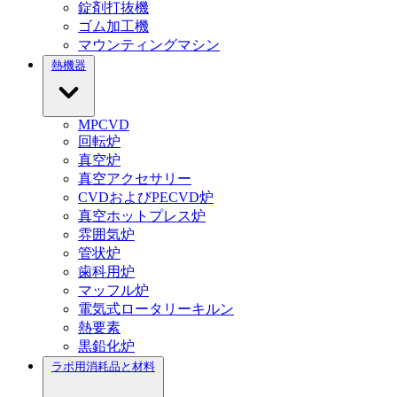
錠剤打抜機
ゴム加工機
マウンティングマシン
熱機器
MPCVD
回転炉
真空炉
真空アクセサリー
CVDおよびPECVD炉
真空ホットプレス炉
雰囲気炉
管状炉
歯科用炉
マッフル炉
電気式ロータリーキルン
熱要素
黒鉛化炉
ラボ用消耗品と材料