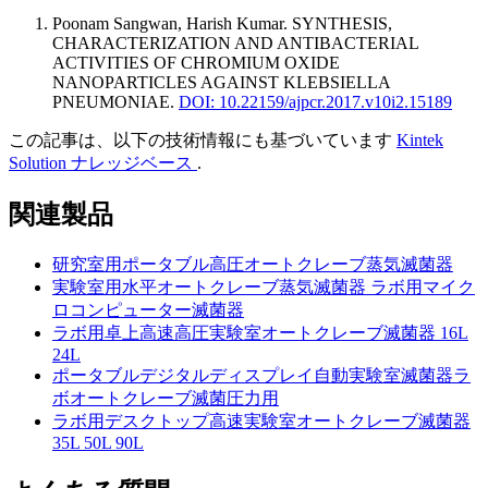
Poonam Sangwan, Harish Kumar
.
SYNTHESIS,
CHARACTERIZATION AND ANTIBACTERIAL
ACTIVITIES OF CHROMIUM OXIDE
NANOPARTICLES AGAINST KLEBSIELLA
PNEUMONIAE
.
DOI: 10.22159/ajpcr.2017.v10i2.15189
この記事は、以下の技術情報にも基づいています
Kintek
Solution ナレッジベース
.
関連製品
研究室用ポータブル高圧オートクレーブ蒸気滅菌器
実験室用水平オートクレーブ蒸気滅菌器 ラボ用マイク
ロコンピューター滅菌器
ラボ用卓上高速高圧実験室オートクレーブ滅菌器 16L
24L
ポータブルデジタルディスプレイ自動実験室滅菌器ラ
ボオートクレーブ滅菌圧力用
ラボ用デスクトップ高速実験室オートクレーブ滅菌器
35L 50L 90L