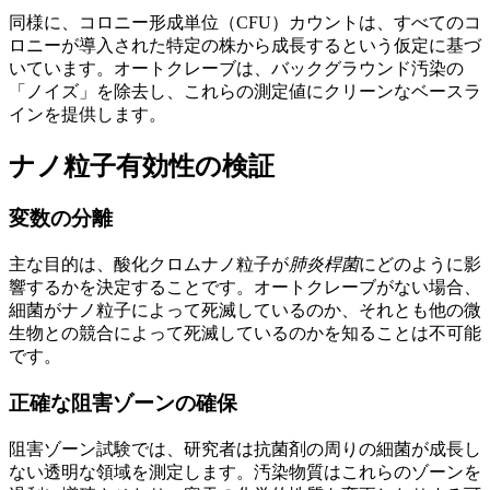
同様に、コロニー形成単位（CFU）カウントは、すべてのコ
ロニーが導入された特定の株から成長するという仮定に基づ
いています。オートクレーブは、バックグラウンド汚染の
「ノイズ」を除去し、これらの測定値にクリーンなベースラ
インを提供します。
ナノ粒子有効性の検証
変数の分離
主な目的は、酸化クロムナノ粒子が
肺炎桿菌
にどのように影
響するかを決定することです。オートクレーブがない場合、
細菌がナノ粒子によって死滅しているのか、それとも他の微
生物との競合によって死滅しているのかを知ることは不可能
です。
正確な阻害ゾーンの確保
阻害ゾーン試験では、研究者は抗菌剤の周りの細菌が成長し
ない透明な領域を測定します。汚染物質はこれらのゾーンを