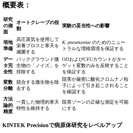
概要表：
研究
オートクレーブの役
の側
実験の妥当性への影響
割
面
高圧蒸気を使用して
培地
K. pneumoniae
のためのニュー
栄養ブロスと寒天を
準備
トラルな増殖環境を保証する
滅菌する
デー
バックグラウンド微
ODおよびCFUカウントがター
タ完
生物の「ノイズ」を
ゲット変数のみを反映すること
全性
排除する
を保証する
阻害が厳密に酸化クロムナノ粒
変数
競合する微生物を除
子によって引き起こされること
分離
去する
を確認する
方法
一貫した物理的寒天
阻害ゾーンの正確な測定を可能
論的
特性を維持する
にする
精度
KINTEK Precisionで病原体研究をレベルアップ