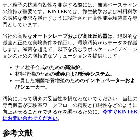
ナノ粒子の抗菌有効性を測定する際には、無菌ベースライン
の維持が重要です。
KINTEK
では、微生物学および材料科学
の厳格な要求を満たすように設計された高性能実験装置を専
門としています。
当社の高度な
オートクレーブおよび高圧反応器
は、絶対的な
滅菌と正確な実験条件を保証し、環境汚染からデータを保護
します。滅菌を超えて、以下を含むラボスケールイノベーシ
ョンのための包括的なソリューションを提供します。
ナノ粒子合成のための
高温炉
。
材料準備のための
破砕および粉砕システム
。
一貫した細菌培養増殖のための
インキュベーターおよ
びシェーカー
。
汚染によって研究の妥当性を損なわないでください。当社の
専門機器が実験室ワークフローの精度と再現性をどのように
向上させることができるかを調べるために、
今すぐKINTEK
にお問い合わせください
。
参考文献