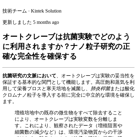
技術チーム · Kintek Solution
更新しました 5 months ago
オートクレーブは抗菌実験でどのよう
に利用されますか？ナノ粒子研究の正
確な完全性を確保する
抗菌研究の文脈において
、オートクレーブは実験の妥当性を
保証する基本的な関門として機能します。高圧飽和蒸気を利
用して栄養ブロスと寒天培地を滅菌し、
肺炎桿菌
または酸化
クロムナノ粒子を導入する前に完全に中立的な環境を確保し
ます。
増殖培地中の既存の微生物をすべて除去すること
により、オートクレーブは実験変数を分離しま
す。これにより、観察されたデータ（増殖阻害や
細菌数の減少など）は、環境汚染物質からの干渉